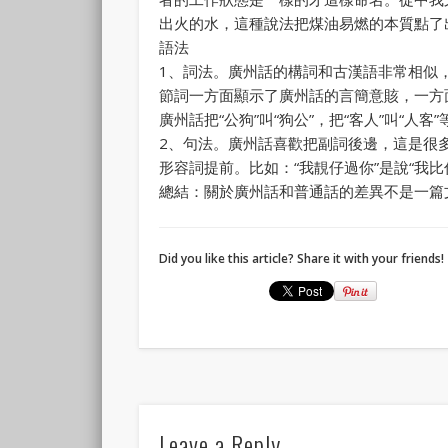
出火的水，這種說法把煤油易燃的本質點了
語法
1、詞法。廣州話的構詞和古漢語非常相似，
節詞一方面顯示了廣州話的言簡意賅，一方
廣州話把“公狗”叫“狗公”，把“客人”叫“人客”
2、句法。廣州話喜歡把副詞後邊，這是很多
形容詞提前。比如：“我靚仔過你”是說“我比你
總結：關於廣州話和普通話的差異不是一篇
Did you like this article? Share it with your friends!
Leave a Reply