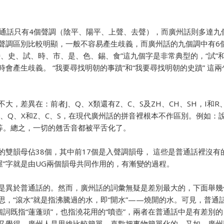
通話只有4個聲調（陰平、陽平、上聲、去聲），而廣州話則多達九
聲調區別比較明顯，一般不容易產生歧義，而廣州話的九個調中有6
、史、試、時、市、是、色、錫、食”這九個字是非常典型的，“試”和
會產生歧義。 “我要尋找明朝的事蹟”和“我要尋找明朝的史蹟” 這
，差異在：前者J、Q、X類還有Z、C、S及ZH、CH、SH，I和
、Q、X和Z、C、S，在現代廣州話的拼音裡根本不作區別。例如：說
”等等。總之，一切的翹舌音都被平舌化了。
的雙韻母佔38個，其中前17個是入聲調韻母， 這些是普通話裡沒
“屋”字就是由UG兩個韻母共同作用的，有漸變的過程。
是異於普通話的。然而，廣州話的詞彙無疑是差別最大的，下面舉幾
的意思，“滾水”就是指沸騰過的水，即“開水”——燒開的水。可見，普
個詞既指“蓮蓬頭”，也指澆花用的“噴壺”，兩者在普通話中是有差別的
覺得，廣州人是思維比較簡單，喜歡把事物簡單化的。又如，廣州話中