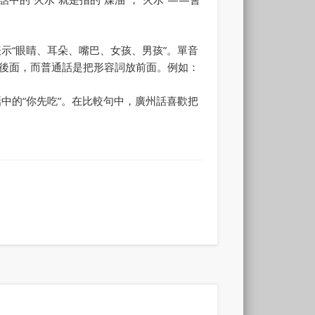
示“眼睛、耳朵、嘴巴、女孩、男孩”。單音
後面，而普通話是把形容詞放前面。例如：
中的“你先吃”。在比較句中，廣州話喜歡把