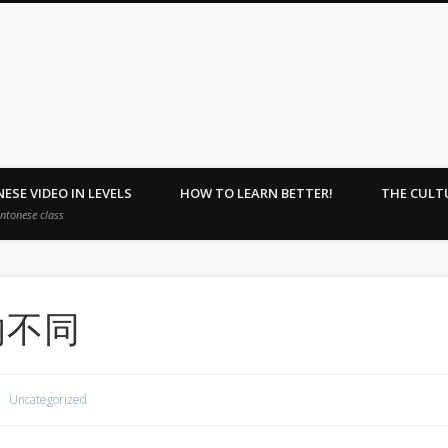
ehome : Learn Together.
ESE VIDEO IN LEVELS
HOW TO LEARN BETTER!
THE CULT
antonese class
的不同
Uncategorized