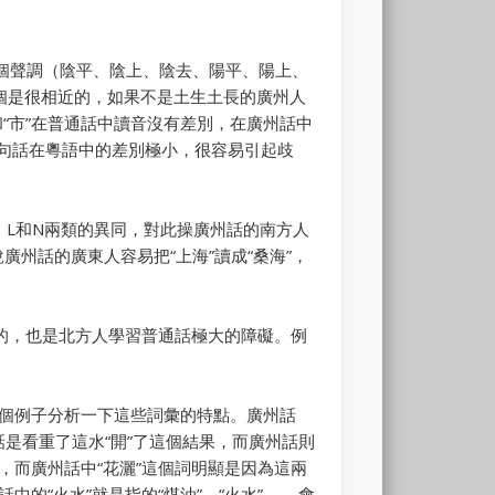
個聲調（陰平、陰上、陰去、陽平、陽上、
個是很相近的，如果不是土生土長的廣州人
“市”在普通話中讀音沒有差別，在廣州話中
兩句話在粵語中的差別極小，很容易引起歧
R、L和N兩類的異同，對此操廣州話的南方人
廣州話的廣東人容易把“上海”讀成“桑海”，
有的，也是北方人學習普通話極大的障礙。例
個例子分析一下這些詞彙的特點。廣州話
通話是看重了這水“開”了這個結果，而廣州話則
，而廣州話中“花灑”這個詞明顯是因為這兩
的“火水”就是指的“煤油”，“火水”——會