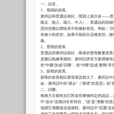
一、語音。
1、聲調的差異。
廣州話和普通話相比，聲調上多許多——普
陽去、陰入、陽入、中入）。普通話的四個
恐怕也難以體味其中的微妙差別。例如：“詩
有微小的差別，如果不能區分這種差別，隨時
義。
2、聲母的差異
普通話與廣州話相比，兩者的聲母數量差異不大
是難以熟練掌握的。廣州話拼音方案裡雖有J
把“中國”說成“宗國”，把“沖壓”說成“蔥鴨
3、韻母的差異。
韻母的差異相比聲母來說就大了。廣州話中
如：廣州話中的“屋企”（“家裡”的意思）的
二、詞彙。
每種方言都有自己對某些事物特定的說話，
中“滾水”這個詞非常特別，“滾”是“沸騰”
強調它沸騰過這個過程。廣州話中“花灑”這
者的工作狀態是一樣的才這樣命名。從中我又