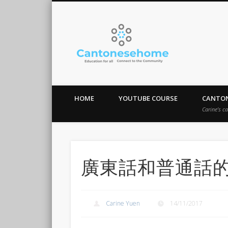
Cantones
Stay Connect!
HOME
YOUTUBE COURSE
CANTON
Carine’s c
廣東話和普通話
Carine Yuen
14/11/2017