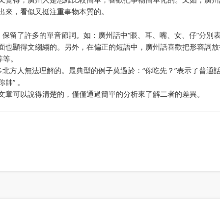
出來，看似又挺注重事物本質的。
保留了許多的單音節詞。如：廣州話中“眼、耳、嘴、女、仔”分別表
面也顯得文縐縐的。另外，在偏正的短語中，廣州話喜歡把形容詞放
等等。
北方人無法理解的。最典型的例子莫過於：“你吃先？”表示了普通話
帥” 。
文章可以說得清楚的，僅僅通過簡單的分析來了解二者的差異。